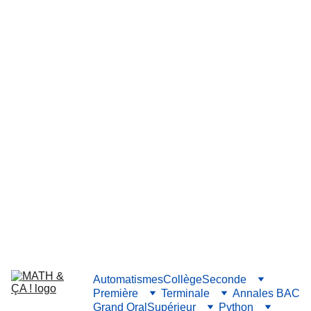
Automatismes
Collège
Seconde
Première
Terminale
Annales BAC
Grand Oral
Supérieur
Python