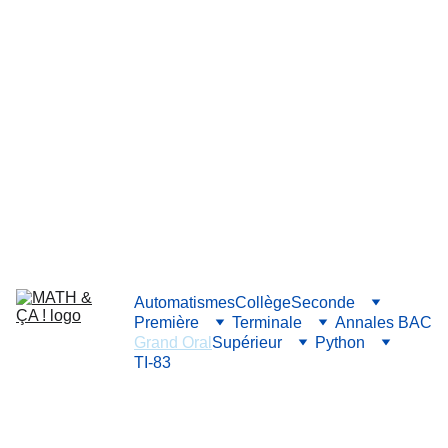
Automatismes
Collège
Seconde
Première
Terminale
Annales BAC
Grand Oral
Supérieur
Python
TI-83