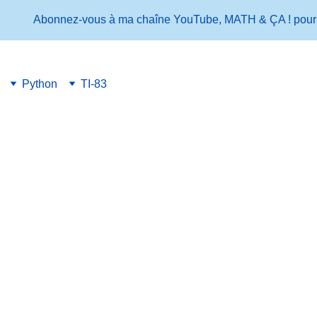
Abonnez-vous à ma chaîne YouTube, MATH & ÇA ! pour ne ri
Python
TI-83