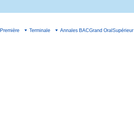
Première
Terminale
Annales BAC
Grand Oral
Supérieur
6/9/2023
1 min read