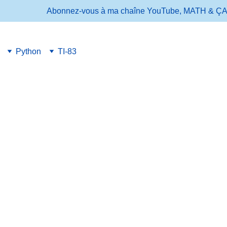
Abonnez-vous à ma chaîne YouTube, MATH & ÇA ! pou
Python
TI-83